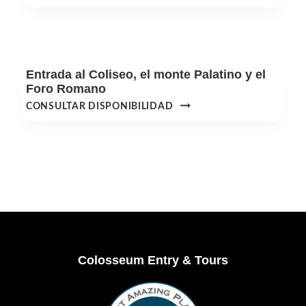
VISITA
GUIADA
AL
COLISEO,
EL
Entrada al Coliseo, el monte Palatino y el
PALATINO
Foro Romano
Y
ENTRADA
CONSULTAR DISPONIBILIDAD
EL
AL
FORO
COLISEO,
ROMANO
EL
MONTE
PALATINO
Y
EL
FORO
ROMANO
Footer
Colosseum Entry & Tours