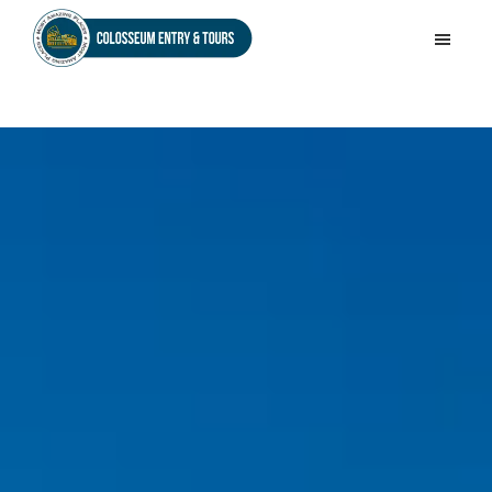
Skip
Skip
to
to
Colosseum
main
footer
Entry
content
&
Tours