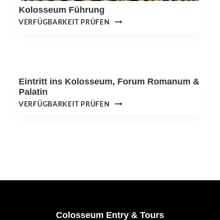
Kolosseum Führung
KOLOSSEUM
VERFÜGBARKEIT PRÜFEN
FÜHRUNG
Eintritt ins Kolosseum, Forum Romanum &
Palatin
EINTRITT
VERFÜGBARKEIT PRÜFEN
INS
KOLOSSEUM,
FORUM
ROMANUM
&
PALATIN
Footer
Colosseum Entry & Tours