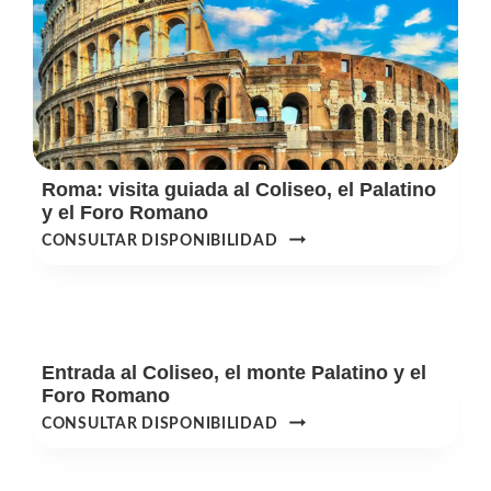
DEL
COLISEO
Roma: visita guiada al Coliseo, el Palatino
y el Foro Romano
ROMA:
CONSULTAR DISPONIBILIDAD
VISITA
GUIADA
AL
COLISEO,
EL
Entrada al Coliseo, el monte Palatino y el
PALATINO
Foro Romano
Y
ENTRADA
CONSULTAR DISPONIBILIDAD
EL
AL
FORO
COLISEO,
ROMANO