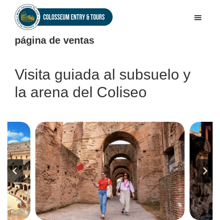
Skip
Skip
to
to
Colosseum
main
footer
página de ventas
Entry
content
&
Tours
Visita guiada al subsuelo y
la arena del Coliseo