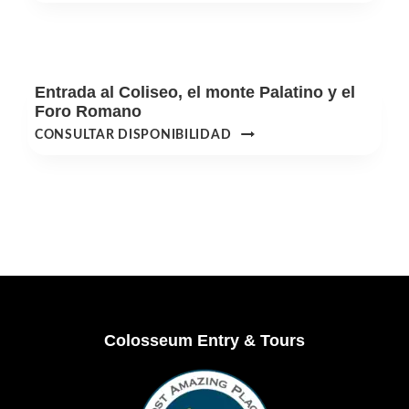
GUIADA
AL
COLISEO,
EL
Entrada al Coliseo, el monte Palatino y el
PALATINO
Foro Romano
Y
ENTRADA
CONSULTAR DISPONIBILIDAD
EL
AL
FORO
COLISEO,
ROMANO
EL
MONTE
PALATINO
Y
EL
FORO
ROMANO
Footer
Colosseum Entry & Tours