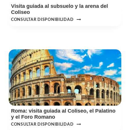
Visita guiada al subsuelo y la arena del
Coliseo
VISITA
CONSULTAR DISPONIBILIDAD
GUIADA
AL
SUBSUELO
Y
LA
ARENA
DEL
COLISEO
Roma: visita guiada al Coliseo, el Palatino
y el Foro Romano
ROMA:
CONSULTAR DISPONIBILIDAD
VISITA