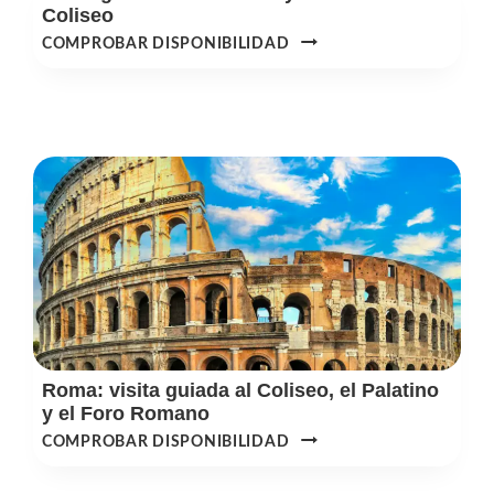
Coliseo
VISITA
COMPROBAR DISPONIBILIDAD
GUIADA
AL
SUBSUELO
Y
LA
ARENA
DEL
COLISEO
Roma: visita guiada al Coliseo, el Palatino
y el Foro Romano
ROMA:
COMPROBAR DISPONIBILIDAD
VISITA
GUIADA