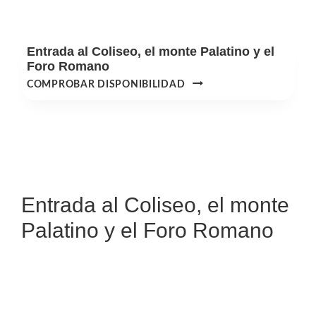
AL
COLISEO,
EL
Entrada al Coliseo, el monte Palatino y el
PALATINO
Foro Romano
Y
ENTRADA
COMPROBAR DISPONIBILIDAD
EL
AL
FORO
COLISEO,
ROMANO
EL
MONTE
PALATINO
Y
EL
Entrada al Coliseo, el monte
FORO
Palatino y el Foro Romano
ROMANO