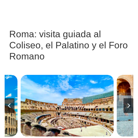
EL
MONTE
PALATINO
Y
EL
Roma: visita guiada al
FORO
Coliseo, el Palatino y el Foro
ROMANO
Romano